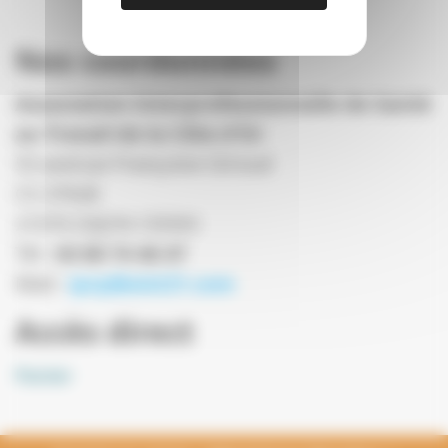
Nos coordonnées
Association Interprofessionnelle de Santé
au Travail de la Côte d'Or
53 avenue Françoise Giroud
CS 37628
21076 DIJON CEDEX
Tél :
03 80 74 46 47
Mail :
iprp@aist21.com
Accès direct
Panier