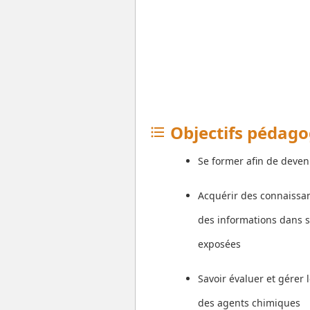
Objectifs pédag
format_list_bulleted
Se former afin de deveni
Acquérir des connaissan
des informations dans s
exposées
Savoir évaluer et gérer 
des agents chimiques